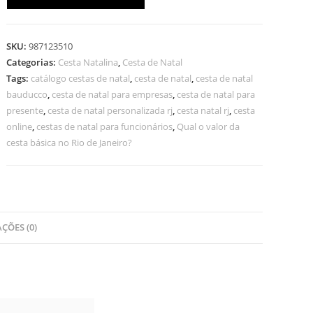
SKU:
987123510
Categorias:
Cesta Natalina
,
Cesta de Natal
Tags:
catálogo cestas de natal
,
cesta de natal
,
cesta de natal
bauducco
,
cesta de natal para empresas
,
cesta de natal para
presente
,
cesta de natal personalizada rj
,
cesta natal rj
,
cesta
online
,
cestas de natal para funcionários
,
Qual o valor da
cesta básica no Rio de Janeiro?
ÇÕES (0)