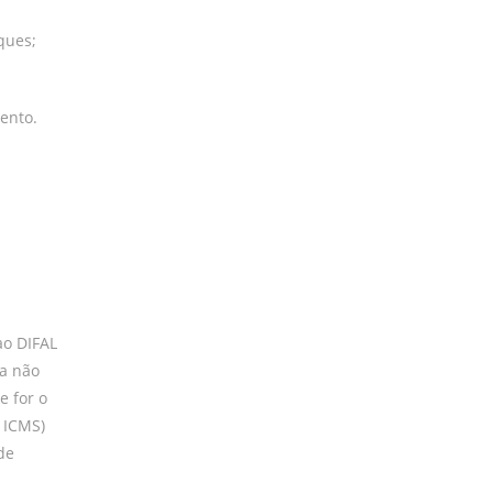
ques;
ento.
ao DIFAL
ra não
e for o
 ICMS)
de