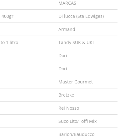
MARCAS
a 400gr
Di lucca (Sta Edwiges)
Armand
o 1 litro
Tandy SUK & UKI
Dori
Dori
Master Gourmet
Bretzke
Rei Nosso
Suco Lito/Toffi Mix
Barion/Bauducco