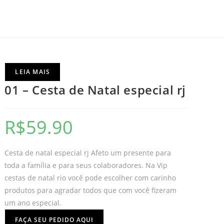
LEIA MAIS
01 – Cesta de Natal especial rj
R$
59.90
Cesta de natal especial rj Afeto um presente para
toda a família e para seus colaboradores. Na Vip
cestas de natal rio você pode escolher com carinho
produtos para agradar todos que com você fizeram
um ano especial.
FAÇA SEU PEDIDO AQUI