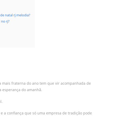
de natal rj melodia?
 no rj?
a mais fraterna do ano tem que vir acompanhada de
 a esperança do amanhã.
l.
os e a confiança que só uma empresa de tradição pode