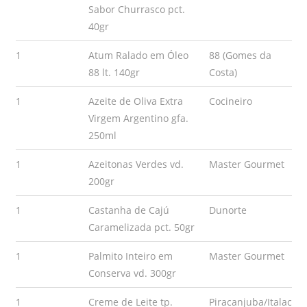
Sabor Churrasco pct.
40gr
1
Atum Ralado em Óleo
88 (Gomes da
88 lt. 140gr
Costa)
1
Azeite de Oliva Extra
Cocineiro
Virgem Argentino gfa.
250ml
1
Azeitonas Verdes vd.
Master Gourmet
200gr
1
Castanha de Cajú
Dunorte
Caramelizada pct. 50gr
1
Palmito Inteiro em
Master Gourmet
Conserva vd. 300gr
1
Creme de Leite tp.
Piracanjuba/Italac