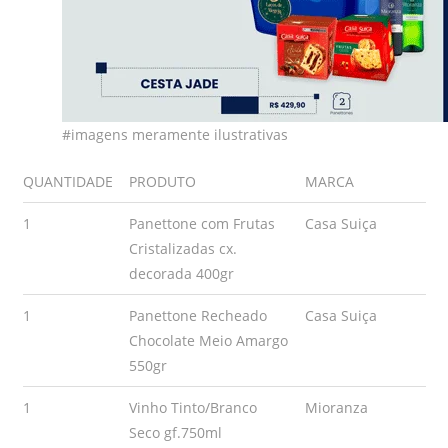
#imagens meramente ilustrativas
QUANTIDADE
PRODUTO
MARCA
1
Panettone com Frutas
Casa Suiça
Cristalizadas cx.
decorada 400gr
1
Panettone Recheado
Casa Suiça
Chocolate Meio Amargo
550gr
1
Vinho Tinto/Branco
Mioranza
Seco gf.750ml