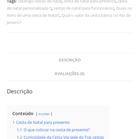
Tags:
catálogo cestas de natal
,
cesta de natal para presente
,
cesta
de natal personalizada rj
,
cestas de natal para funcionários
,
Quais os
itens de uma cesta de Natal?
,
Qual o valor da cesta básica no Rio de
Janeiro?
DESCRIÇÃO
AVALIAÇÕES (0)
Descrição
Conteúdo
ocultar
1
Cesta de Natal para presente
1.1
O que colocar na cesta de presente?
1.2
Curiosidade da Cesta Vip Jade da Top cestas