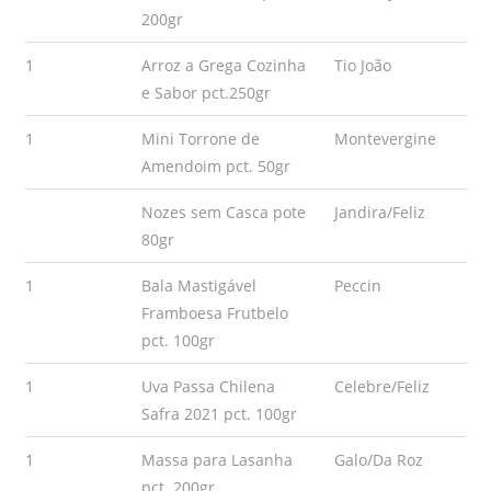
200gr
1
Arroz a Grega Cozinha
Tio João
e Sabor pct.250gr
1
Mini Torrone de
Montevergine
Amendoim pct. 50gr
Nozes sem Casca pote
Jandira/Feliz
80gr
1
Bala Mastigável
Peccin
Framboesa Frutbelo
pct. 100gr
1
Uva Passa Chilena
Celebre/Feliz
Safra 2021 pct. 100gr
1
Massa para Lasanha
Galo/Da Roz
pct. 200gr