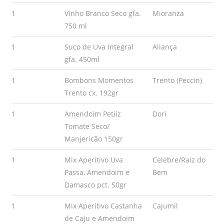
1
Vinho Branco Seco gfa.
Mioranza
750 ml
1
Suco de Uva Integral
Aliança
gfa. 450ml
1
Bombons Momentos
Trento (Peccin)
Trento cx. 192gr
1
Amendoim Petiiz
Dori
Tomate Seco/
Manjericão 150gr
1
Mix Aperitivo Uva
Celebre/Raiz do
Passa, Amendoim e
Bem
Damasco pct. 50gr
1
Mix Aperitivo Castanha
Cajumil
de Caju e Amendoim