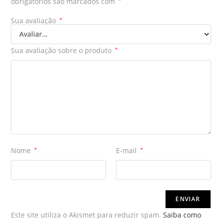
obrigatórios são marcados com
Sua avaliação
*
Sua avaliação sobre o produto
*
Nome
*
E-mail
*
Este site utiliza o Akismet para reduzir spam.
Saiba como