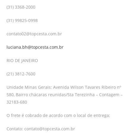
(31) 3368-2000
(31) 99825-0998
contato02@topcesta.com.br
luciana.bh@topcesta.com.br
RIO DE JANEIRO
(21) 3812-7600
Unidade Minas Gerais: Avenida Wilson Tavares Ribeiro nº
580, Bairro chácaras reunidas/Sta Terezinha – Contagem –
32183-680
O frete é cobrado de acordo com o local de entrega;
Contato: contato@topcesta.com.br