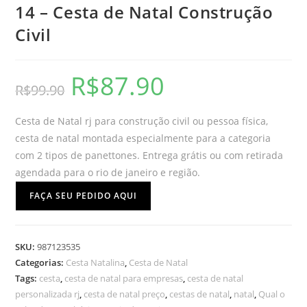
14 – Cesta de Natal Construção
Civil
R$
87.90
R$
99.90
Cesta de Natal rj para construção civil ou pessoa física,
cesta de natal montada especialmente para a categoria
com 2 tipos de panettones. Entrega grátis ou com retirada
agendada para o rio de janeiro e região.
FAÇA SEU PEDIDO AQUI
SKU:
987123535
Categorias:
Cesta Natalina
,
Cesta de Natal
Tags:
cesta
,
cesta de natal para empresas
,
cesta de natal
personalizada rj
,
cesta de natal preço
,
cestas de natal
,
natal
,
Qual o