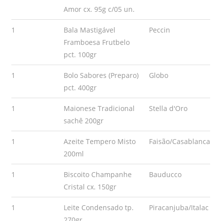
Amor cx. 95g c/05 un.
1
Bala Mastigável
Peccin
Framboesa Frutbelo
pct. 100gr
1
Bolo Sabores (Preparo)
Globo
pct. 400gr
1
Maionese Tradicional
Stella d'Oro
sachê 200gr
1
Azeite Tempero Misto
Faisão/Casablanca
200ml
1
Biscoito Champanhe
Bauducco
Cristal cx. 150gr
1
Leite Condensado tp.
Piracanjuba/Italac
270gr