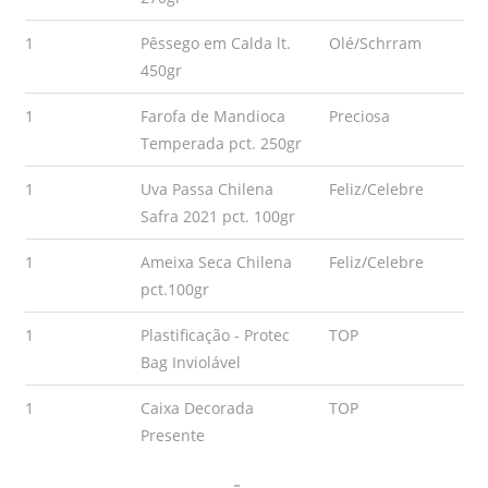
1
Pêssego em Calda lt.
Olé/Schrram
450gr
1
Farofa de Mandioca
Preciosa
Temperada pct. 250gr
1
Uva Passa Chilena
Feliz/Celebre
Safra 2021 pct. 100gr
1
Ameixa Seca Chilena
Feliz/Celebre
pct.100gr
1
Plastificação - Protec
TOP
Bag Inviolável
1
Caixa Decorada
TOP
Presente